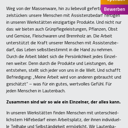
Weg von der Mas­sen­wa­re, hin zu lie­be­voll gefer­ti­gen Ein­
Bewerben
zel­stü­cken: unse­re Men­schen mit Assis­tenz­be­darf fer­ti­gen
in unse­ren Werk­stät­ten ein­zig­ar­ti­ge Pro­duk­te. Und nicht nur
das: wir bie­ten auch Grün­pfle­ge­leis­tun­gen, Pflan­zen, Obst
und Gemü­se, Fleisch­wa­ren und Brenn­holz an. Die Arbeit
unter­stützt die Kraft unse­rer Men­schen mit Assis­tenz­be­
darf, das Leben selbst­be­stimmt in die Hand zu neh­men.
Durch die Arbeit bil­det sich die Per­sön­lich­keit jedes Ein­zel­
nen wei­ter. Denn durch die Pro­duk­te und Leis­tun­gen, die
ent­ste­hen, stellt sich jeder von uns in die Welt. Und schafft
Befrie­di­gung: „Mei­ne Arbeit wird von ande­ren gebraucht und
geschätzt“ – was für ein gutes, wert­vol­les Gefühl. Für
jeden Men­schen in Lau­ten­bach.
Zusam­men sind wir so wie ein Ein­zel­ner, der alles kann.
In unse­ren Werk­stät­ten fin­den Men­schen mit unter­schied­
lichs­tem Hil­fe­be­darf einen Arbeits­platz, der ihnen indi­vi­du­el­
le Teil­ha­be und Selb­stän­dig­keit ermög­licht. Wir Lau­ten­ba­