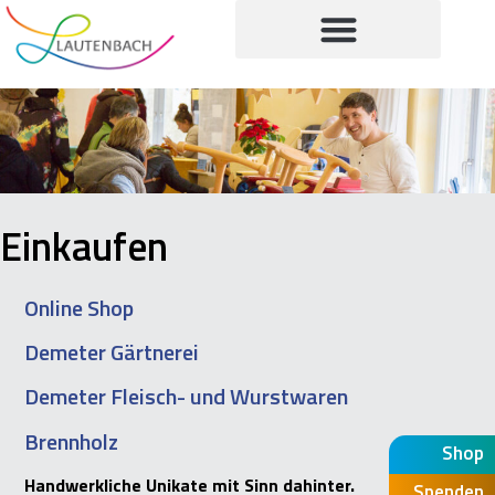
Einkaufen
Online Shop
Deme­ter Gärt­ne­rei
Deme­ter Fleisch- und Wurst­wa­ren
Brenn­holz
Shop
Hand­werk­li­che Uni­ka­te mit Sinn dahin­ter.
Spenden