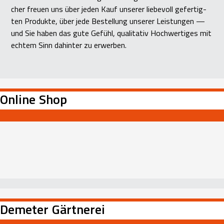
cher freu­en uns über jeden Kauf unse­rer lie­be­voll gefer­tig­
ten Pro­duk­te, über jede Bestel­lung unse­rer Leis­tun­gen —
und Sie haben das gute Gefühl, qua­li­ta­tiv Hoch­wer­ti­ges mit
ech­tem Sinn dahin­ter zu erwer­ben.
Online Shop
Demeter Gärtnerei