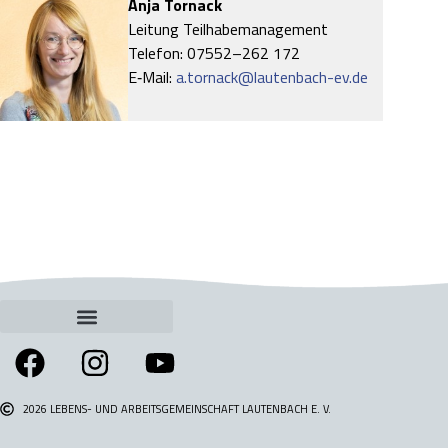
Anja Tor­n­ack
Lei­tung Teil­ha­be­ma­nage­ment
Tele­fon: 07552–262 172
E‑Mail:
a.tornack@lautenbach-ev.de
2026 LEBENS- UND ARBEITSGEMEINSCHAFT LAUTENBACH E. V.